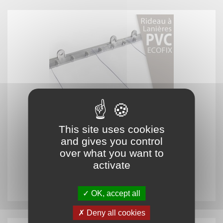
This site uses cookies
and gives you control
over what you want to
Rideau fixe à lanières PVC "Ecofix" pour engins
activate
136,00 €
OK, accept all
Deny all cookies