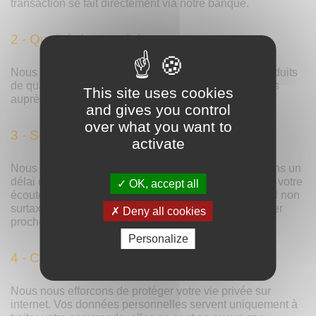
transaction se fait directement via notre banque.
2 - Qualité des produits
Nous nous engageons à fournir à nos clients des produits
de qualité. Les matières premières sont sélectionnées
This site uses cookies
auprès de fournisseur connus pour leur fiabilité.
and gives you control
over what you want to
3 - Service client accessible
activate
Nous nous efforcons de répondre à vos questions dans un
délai de 48h. Notre service commercial est toujours à votre
OK, accept all
écoute soit par téléphone (pas ou peu d'attente, appel non
surtaxé), par e-mail, ou par fax. Nous souhaitons rester
Deny all cookies
proches de nos clients.
Personalize
4 - Confidentialité
Nous nous efforcons de protéger votre vie privée sur
internet.
Vos données personnelles servent uniquement à