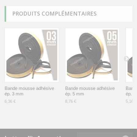
PRODUITS COMPLÉMENTAIRES
Bande mousse adhésive
Bande mousse adhésive
Band
ép. 3 mm
ép. 5 mm
ép. 
6,36 €
8,76 €
5,16 €