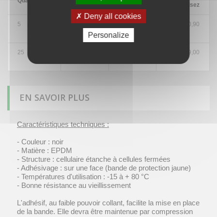
Quantité
Prix
base
économisez
Deny all cookies
5
3,60 €
3,42 €
Jusqu'à 0,90
€
Personalize
25
3,60 €
3,24 €
Jusqu'à 9,00
€
EN SAVOIR PLUS
Caractéristiques techniques :
- Couleur : noir
- Matière : EPDM
- Structure : cellulaire étanche à cellules fermées
- Adhésivage : sur une face (bande de protection jaune)
- Températures d'utilisation : -15 à + 80 °C
- Bonne résistance au vieillissement
L'adhésif, au faible pouvoir collant, facilite la mise en place
de la bande. Elle devra être maintenue par compression