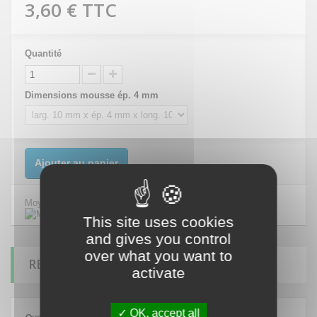
3,60 €
TTC
Quantité
Dimensions mousse ép. 4 mm
Ajouter au panier
Moyens de paiement sécurisés
This site uses cookies
and gives you control
over what you want to
REMISE SUR LA QUANTITÉ
activate
Prix de
Vous
OK, accept all