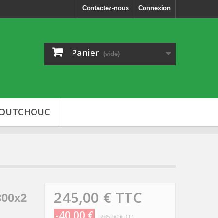
Contactez-nous
Connexion
Panier
(vide)
AOUTCHOUC
245,00 €
TTC
300x2
-40,00 €
285,00 €
TTC