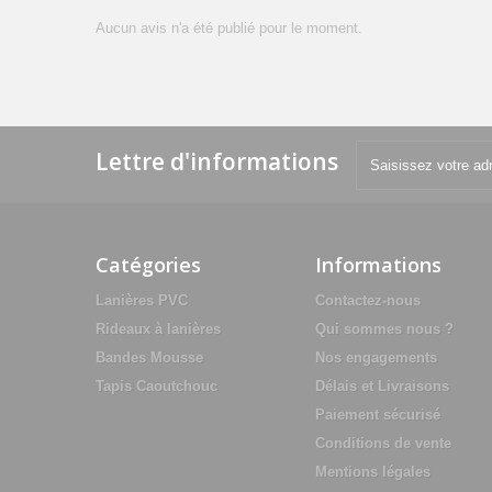
Aucun avis n'a été publié pour le moment.
Lettre d'informations
Catégories
Informations
Lanières PVC
Contactez-nous
Rideaux à lanières
Qui sommes nous ?
Bandes Mousse
Nos engagements
Tapis Caoutchouc
Délais et Livraisons
Paiement sécurisé
Conditions de vente
Mentions légales