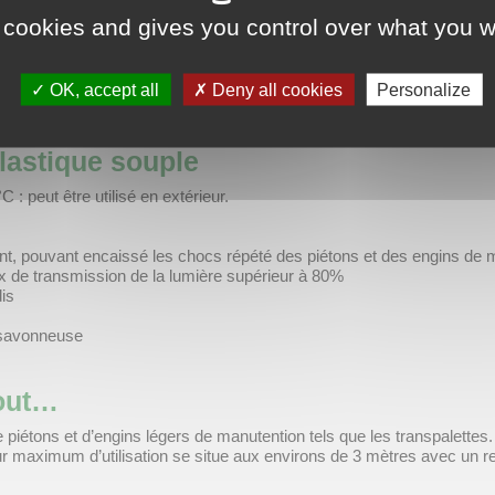
a largeur offre une meilleure tenue aux courants d’air en comparaiso
 cookies and gives you control over what you w
ne surface de largeur 5 m x hauteur 2m50, soit 12.5 m², sur la base
OK, accept all
Deny all cookies
Personalize
 part et d’autre de chaque lanière.
lastique souple
 : peut être utilisé en extérieur.
ant, pouvant encaissé les chocs répété des piétons et des engins de 
x de transmission de la lumière supérieur à 80%
is
u savonneuse
tout…
iétons et d’engins légers de manutention tels que les transpalettes. 
eur maximum d’utilisation se situe aux environs de 3 mètres avec u