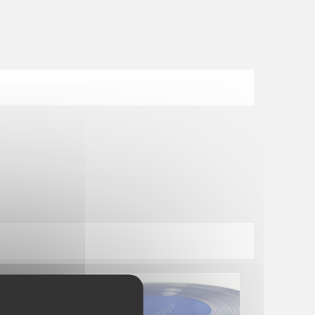
 rapport
 et, par