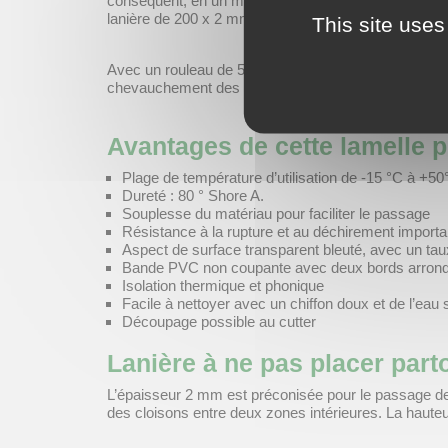
conséquent, en un minimum de temps. D’autre part, l
lanière de 200 x 2 mm.
This site uses
Avec un rouleau de 50 mètres, vous pouvez couvrir u
chevauchement des bandes PVC de 33%, soit 5 cm de
Avantages de cette lamelle p
Plage de température d’utilisation de -15 °C à +50°C
Dureté : 80 ° Shore A.
Souplesse du matériau pour faciliter le passage
Résistance à la rupture et au déchirement import
Aspect de surface transparent bleuté, avec un tau
Bande PVC non coupante avec deux bords arrond
Isolation thermique et phonique
Facile à nettoyer avec un chiffon doux et de l’ea
Découpage possible au cutter
Lanière à ne pas placer par
L’épaisseur 2 mm est préconisée pour le passage de p
des cloisons entre deux zones intérieures. La haut